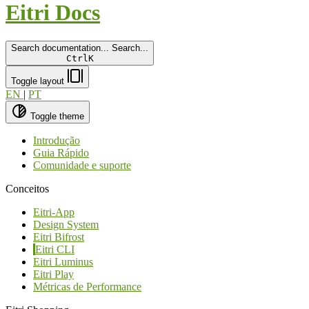
Eitri Docs
Search documentation...
Search...
Ctrl
K
Toggle layout
EN
|
PT
Toggle theme
Introdução
Guia Rápido
Comunidade e suporte
Conceitos
Eitri-App
Design System
Eitri Bifrost
Eitri CLI
Eitri Luminus
Eitri Play
Métricas de Performance