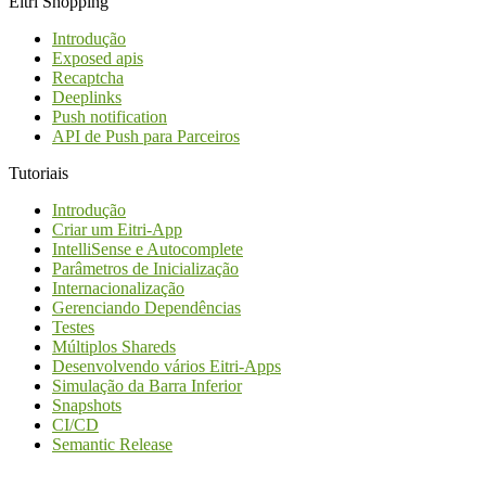
Eitri Shopping
Introdução
Exposed apis
Recaptcha
Deeplinks
Push notification
API de Push para Parceiros
Tutoriais
Introdução
Criar um Eitri-App
IntelliSense e Autocomplete
Parâmetros de Inicialização
Internacionalização
Gerenciando Dependências
Testes
Múltiplos Shareds
Desenvolvendo vários Eitri-Apps
Simulação da Barra Inferior
Snapshots
CI/CD
Semantic Release