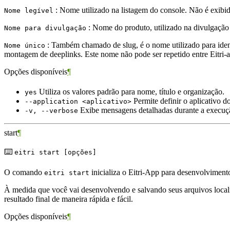
: Nome utilizado na listagem do console. Não é exibido
Nome legível
: Nome do produto, utilizado na divulgação 
Nome para divulgação
: Também chamado de slug, é o nome utilizado para identi
Nome único
montagem de deeplinks. Este nome não pode ser repetido entre Eitri-a
Opções disponíveis
¶
Utiliza os valores padrão para nome, título e organização.
yes
Permite definir o aplicativo d
--application <aplicativo>
Exibe mensagens detalhadas durante a execu
-v, --verbose
start
¶
⌨️
eitri start [opções]
O comando
inicializa o Eitri-App para desenvolviment
eitri start
À medida que você vai desenvolvendo e salvando seus arquivos localm
resultado final de maneira rápida e fácil.
Opções disponíveis
¶