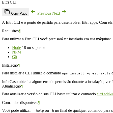
Eitri CLI
Previous
Next
Copy Page
A Eitri CLI é o ponto de partida para desenvolver Eitri-apps. Com ela 
Requisitos
¶
Para utilizar a Eitri CLI você precisará ter instalado em sua máquina:
Node
18 ou superior
NPM
Git
Instalação
¶
Para instalar a CLI utilize o comando
e
npm install -g eitri-cli
Info
Caso obtenha algum erro de permissão durante a instalação, verifiq
Atualização
¶
Para atualizar a versão de sua CLI basta utilizar o comando
eitri self-
Comandos disponíveis
¶
Você pode utilizar
ou
no final de qualquer comando para sa
--help
-h