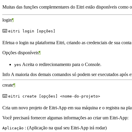
Muitas das funções complementares do Eitri estão disponíveis como 
login
¶
⌨️
eitri login [opções]
Efetua o login na plataforma Eitri, criando as credenciais de sua con
Opções disponíveis
¶
Aceita o redirecionamento para o Console.
yes
Info
A maioria dos demais comandos só podem ser executados após ef
create
¶
⌨️
eitri create [opções] <nome-do-projeto>
Cria um novo projeto de Eitri-App em sua máquina e o registra na plat
Você precisará fornecer algumas informações ao criar um Eitri-App:
: (Aplicação na qual seu Eitri-App irá rodar)
Aplicação