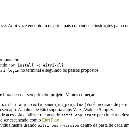
a você. Aqui você encontrará os principais comandos e instruções para 
omputador
mando
npm install -g eitri-cli
no terminal e seguindo os passos propostos
tri login
 é hora de criar seu primeiro projeto. Vamos começar:
do:
(Você precisará de perm
eitri app create <nome_do_projeto>
a seu app. Atualmente Eitri suporta apps Vtex, Wake e Shopify.
ode acessa-la e utilizar o comando
para iniciar o de
eitri app start
ve ser escaneado com o
Eitri Play
dividualmente usando
dentro da pasta de cada um
eitri push-version