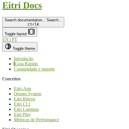
Eitri Docs
Search documentation...
Search...
Ctrl
K
Toggle layout
EN
|
PT
Toggle theme
Introdução
Guia Rápido
Comunidade e suporte
Conceitos
Eitri-App
Design System
Eitri Bifrost
Eitri CLI
Eitri Luminus
Eitri Play
Métricas de Performance