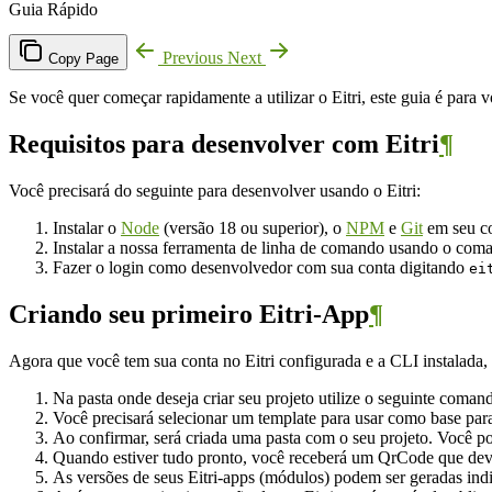
Guia Rápido
Previous
Next
Copy Page
Se você quer começar rapidamente a utilizar o Eitri, este guia é par
Requisitos para desenvolver com Eitri
¶
Você precisará do seguinte para desenvolver usando o Eitri:
Instalar o
Node
(versão 18 ou superior), o
NPM
e
Git
em seu c
Instalar a nossa ferramenta de linha de comando usando o co
Fazer o login como desenvolvedor com sua conta digitando
ei
Criando seu primeiro Eitri-App
¶
Agora que você tem sua conta no Eitri configurada e a CLI instalada,
Na pasta onde deseja criar seu projeto utilize o seguinte coman
Você precisará selecionar um template para usar como base par
Ao confirmar, será criada uma pasta com o seu projeto. Você p
Quando estiver tudo pronto, você receberá um QrCode que de
As versões de seus Eitri-apps (módulos) podem ser geradas in