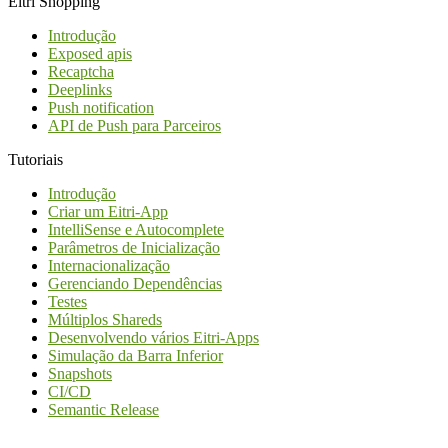
Eitri Shopping
Introdução
Exposed apis
Recaptcha
Deeplinks
Push notification
API de Push para Parceiros
Tutoriais
Introdução
Criar um Eitri-App
IntelliSense e Autocomplete
Parâmetros de Inicialização
Internacionalização
Gerenciando Dependências
Testes
Múltiplos Shareds
Desenvolvendo vários Eitri-Apps
Simulação da Barra Inferior
Snapshots
CI/CD
Semantic Release